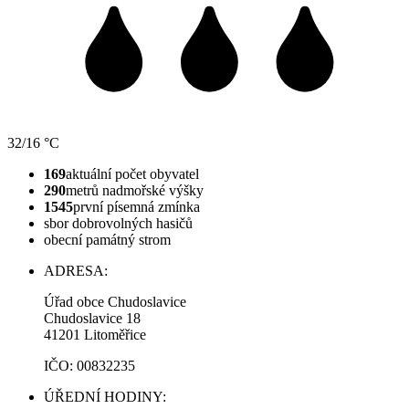
32/16 °C
169
aktuální počet obyvatel
290
metrů nadmořské výšky
1545
první písemná zmínka
sbor dobrovolných hasičů
obecní památný strom
ADRESA:
Úřad obce Chudoslavice
Chudoslavice 18
41201 Litoměřice
IČO: 00832235
ÚŘEDNÍ HODINY: