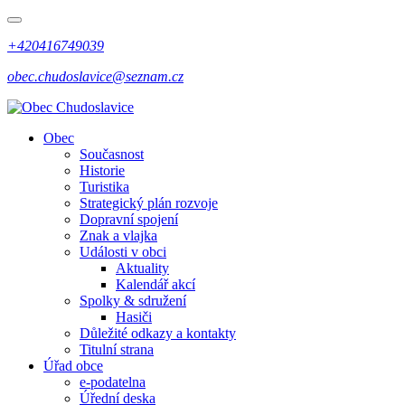
+420416749039
obec.chudoslavice@seznam.cz
Obec
Současnost
Historie
Turistika
Strategický plán rozvoje
Dopravní spojení
Znak a vlajka
Události v obci
Aktuality
Kalendář akcí
Spolky & sdružení
Hasiči
Důležité odkazy a kontakty
Titulní strana
Úřad obce
e-podatelna
Úřední deska