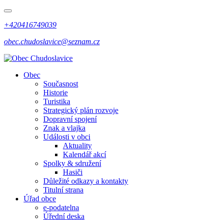
+420416749039
obec.chudoslavice@seznam.cz
Obec
Současnost
Historie
Turistika
Strategický plán rozvoje
Dopravní spojení
Znak a vlajka
Události v obci
Aktuality
Kalendář akcí
Spolky & sdružení
Hasiči
Důležité odkazy a kontakty
Titulní strana
Úřad obce
e-podatelna
Úřední deska