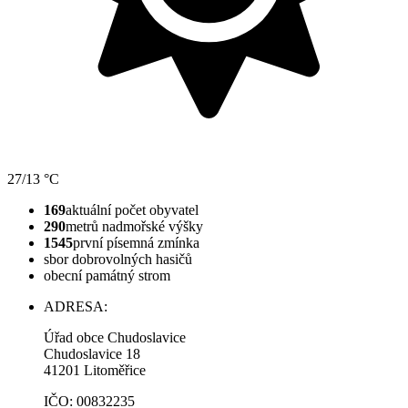
27/13 °C
169
aktuální počet obyvatel
290
metrů nadmořské výšky
1545
první písemná zmínka
sbor dobrovolných hasičů
obecní památný strom
ADRESA:
Úřad obce Chudoslavice
Chudoslavice 18
41201 Litoměřice
IČO: 00832235