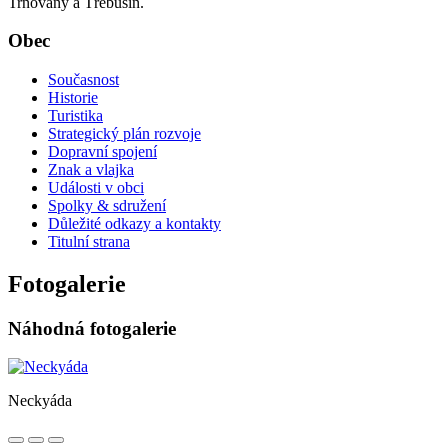
Trnovany a Třebušín.
Obec
Současnost
Historie
Turistika
Strategický plán rozvoje
Dopravní spojení
Znak a vlajka
Události v obci
Spolky & sdružení
Důležité odkazy a kontakty
Titulní strana
Fotogalerie
Náhodná fotogalerie
Neckyáda