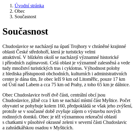
Úvodní stránka
Obec
Současnost
Současnost
Chudoslavice se nacházejí na úpatí Trojhory v chráněné krajinné
oblasti České středohoří, která je turisticky velmi
atraktivní. V blízkém okolí se nacházejí významné historické
i přírodních zajímavosti. Celá oblast je významně zalesněná a vede
tudy množství turistických tras i cyklotras. Výhodnost polohy
z hlediska přístupnosti obchodních, kulturních i administrativních
center je dána tím, že obec leží 9 km od Litoměřic, pouze 17 km
od Ústí nad Labem a cca 75 km od Prahy, z toho 65 km je dálnice.
Obec Chudoslavice tvoří dvě části, centrální obcí jsou
Chudoslavice, jižně cca 1 km se nachází místní část Myštice. Počet
obyvatel se pohybuje kolem 160, předpokládá se však jeho zvýšení,
protože se v současné době zvyšuje zájem o výstavbu nových
rodinných domků. Obec je též významnou rekreační oblastí
s chatkami v působivé okrasné zeleni v severní části Chudoslavic
a zahrádkářskou osadou v Myšticích.