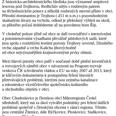
Z historicko-architektonického hlediska jsou významné ampírová
lesovna pod Trojhorou, Redlichův mlýn s roubeným patrem
na těchobuzickém potoce a několik roubených stavení přímo v obci.
Přírodní dominantou je Trojhora ( 451 m n.m.) s pozoruhodnými
skalnatými útvary na vrcholu, odkud je překrásný výhled na okolí,
za pěkného počasí dohlédneme až na posvátnou horu Říp.
V chráněné poloze jižně od obce se daří ovocnářství s intenzivními
a polointenzivními výsadbami převážně jabloňových sadů, které
jsou spolu s rozlehlými lesními porosty Trojhory severně, Dlouhého
vrchu západně a vrchu Kalicha jihovýchodně
od obce nejvýraznějšími krajinotvornými prvky oblasti.
Mezi hlavní priority obce patří v současné době plnění investičních
a rozvojových záměrů obce v návaznosti na Program rozvoje
venkova ČR schváleném vládou a EU na roky 2007 až 2013, který
je klíčovým dokumentem k postupnému řešení hlavních
přetrvávajících problémů, kterými jsou zejména kanalizace
a rekontrukce víceúčelového společensko-kulturního
a obchodního objektu v obci.
Obec Chudoslavice je členskou obcí Mikroregionu České
středohoří, který má za úkol vytvářet podmínky pro řešení dalších
problémů společně s členskými obcemi v rámci regionu. Těmito
jsou centrální Žitenice, dále Býčkovice, Ploskovice, Staňkovice,