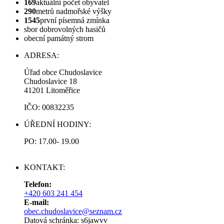
169
aktuální počet obyvatel
290
metrů nadmořské výšky
1545
první písemná zmínka
sbor dobrovolných hasičů
obecní památný strom
ADRESA:
Úřad obce Chudoslavice
Chudoslavice 18
41201 Litoměřice
IČO: 00832235
ÚŘEDNÍ HODINY:
PO: 17.00- 19.00
KONTAKT:
Telefon:
+420 603 241 454
E-mail:
obec.chudoslavice@seznam.cz
Datová schránka: s6jawvv