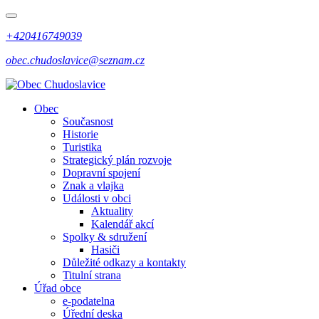
+420416749039
obec.chudoslavice@seznam.cz
Obec
Současnost
Historie
Turistika
Strategický plán rozvoje
Dopravní spojení
Znak a vlajka
Události v obci
Aktuality
Kalendář akcí
Spolky & sdružení
Hasiči
Důležité odkazy a kontakty
Titulní strana
Úřad obce
e-podatelna
Úřední deska