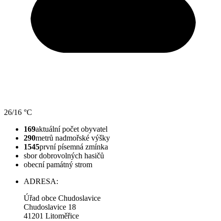
26/16 °C
169
aktuální počet obyvatel
290
metrů nadmořské výšky
1545
první písemná zmínka
sbor dobrovolných hasičů
obecní památný strom
ADRESA:
Úřad obce Chudoslavice
Chudoslavice 18
41201 Litoměřice