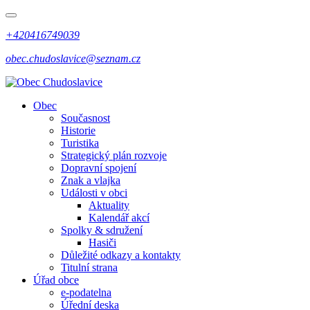
+420416749039
obec.chudoslavice@seznam.cz
Obec
Současnost
Historie
Turistika
Strategický plán rozvoje
Dopravní spojení
Znak a vlajka
Události v obci
Aktuality
Kalendář akcí
Spolky & sdružení
Hasiči
Důležité odkazy a kontakty
Titulní strana
Úřad obce
e-podatelna
Úřední deska