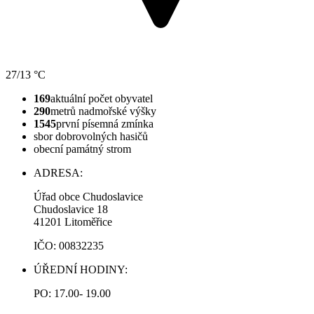
27/13 °C
169
aktuální počet obyvatel
290
metrů nadmořské výšky
1545
první písemná zmínka
sbor dobrovolných hasičů
obecní památný strom
ADRESA:
Úřad obce Chudoslavice
Chudoslavice 18
41201 Litoměřice
IČO: 00832235
ÚŘEDNÍ HODINY:
PO: 17.00- 19.00