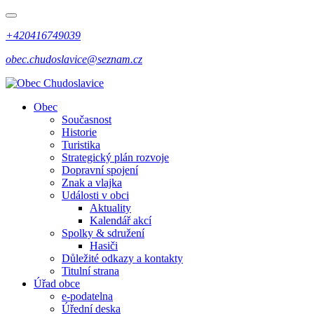
+420416749039
obec.chudoslavice@seznam.cz
Obec
Současnost
Historie
Turistika
Strategický plán rozvoje
Dopravní spojení
Znak a vlajka
Události v obci
Aktuality
Kalendář akcí
Spolky & sdružení
Hasiči
Důležité odkazy a kontakty
Titulní strana
Úřad obce
e-podatelna
Úřední deska