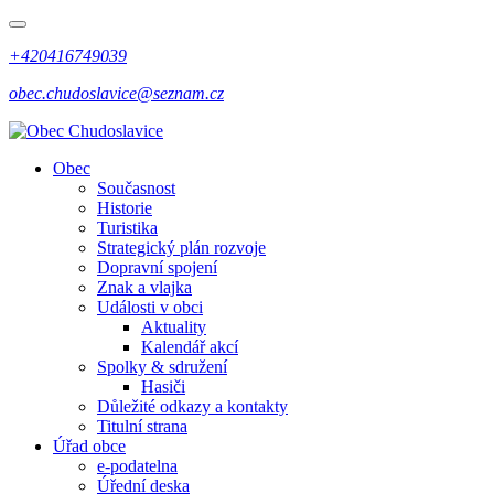
+420416749039
obec.chudoslavice@seznam.cz
Obec
Současnost
Historie
Turistika
Strategický plán rozvoje
Dopravní spojení
Znak a vlajka
Události v obci
Aktuality
Kalendář akcí
Spolky & sdružení
Hasiči
Důležité odkazy a kontakty
Titulní strana
Úřad obce
e-podatelna
Úřední deska