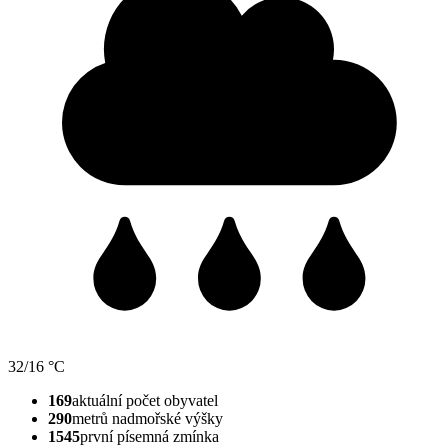
32/16 °C
169
aktuální počet obyvatel
290
metrů nadmořské výšky
1545
první písemná zmínka